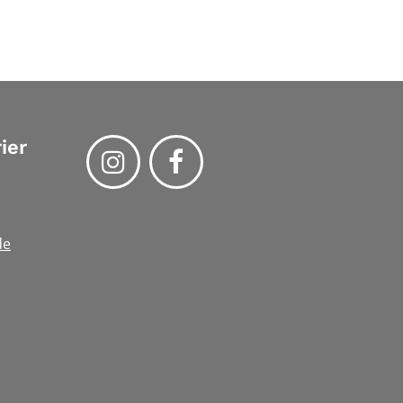
ier
de