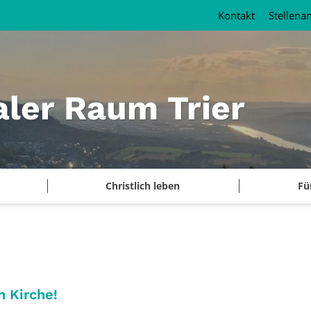
Kontakt
Stellena
aler Raum Trier
Christlich leben
Fü
:
n Kirche!