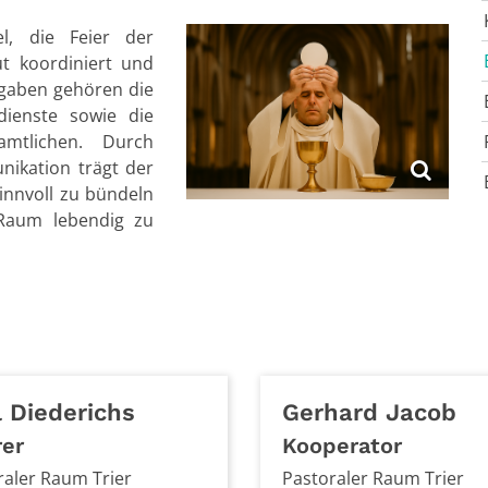
l, die Feier der
ut koordiniert und
fgaben gehören die
dienste sowie die
mtlichen. Durch
ikation trägt der
innvoll zu bündeln
 Raum lebendig zu
l
Diederichs
Gerhard
Jacob
rer
Kooperator
raler Raum Trier
Pastoraler Raum Trier