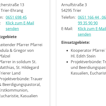
icherstraße 13
Arnulfstraße 3
Trier-Ehrang
54295
Trier
n:
0651 698 45
Telefon:
0651 166 44 , 0
:
Klick zum E-Mail
99 35 90 90
senden
E-Mail:
Klick zum E-Mai
senden
tzgebiete
Einsatzgebiete:
Leitender Pfarrer Pfarrei
Adula & Gregor von
Kooperator Pfarrei T
Pfalzel
Hl. Edith Stein
Pfarrer in solidum St.
Projektverbünde: T
Matthias,
St. Hildegard
und Beerdiungspast
Trierer Land
Kasualien, Eucharis
Projektverbünde: Trauer
& Beerdigungspastoral,
Erstkommunion,
Eucharistie, Kasualien