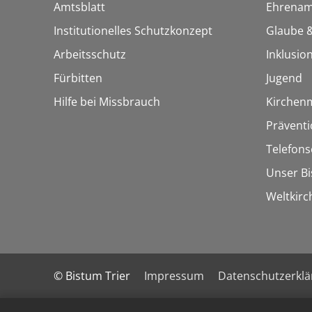
Amtsblatt
Ehrenam
Institutionelles Schutzkonzept
Glaube &
Arbeitsschutz
Inklusio
Fürbitten
Jugend
Hilfe bei Missbrauch
Kirchen
Präventi
Telefons
Unser B
Weltkirc
© Bistum Trier
Impressum
Datenschutzerkl