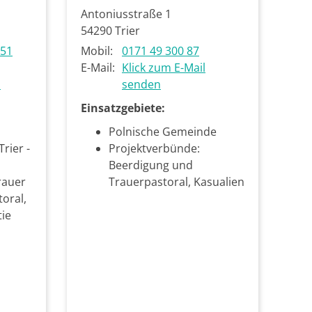
Antoniusstraße 1
54290
Trier
651
Mobil:
0171 49 300 87
E-Mail:
Klick zum E-Mail
l
senden
Einsatzgebiete:
Polnische Gemeinde
rier -
Projektverbünde:
Beerdigung und
rauer
Trauerpastoral, Kasualien
oral,
tie