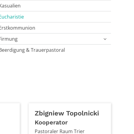
Kasualien
Eucharistie
Erstkommunion
Firmung
Beerdigung & Trauerpastoral
Zbigniew
Topolnicki
Kooperator
Pastoraler Raum Trier