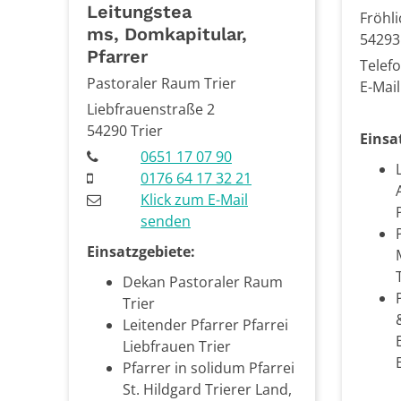
Leitungstea
Fröhl
ms, Domkapitular,
54293
Pfarrer
Telefo
Pastoraler Raum Trier
E-Mail
Liebfrauenstraße 2
54290
Trier
Einsa
0651 17 07 90
0176 64 17 32 21
Klick zum E-Mail
senden
Einsatzgebiete:
Dekan Pastoraler Raum
Trier
Leitender Pfarrer Pfarrei
Liebfrauen Trier
Pfarrer in solidum Pfarrei
St. Hildgard Trierer Land,