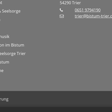
t
54290
Trier
0651 9794190
 Seelsorge
trier@bistum-trier.
n
musik
on im Bistum
eelsorge Trier
istum
he
ärung