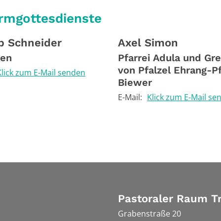
rmgottesdienste
p
Schneider
Axel
Simon
ren
Pfarrei Adula und Gr
von Pfalzel Ehrang-Pf
Klick zum E-Mail senden
Biewer
E-Mail:
Klick zum E-Mail se
Pastoraler Raum Tr
Grabenstraße 20