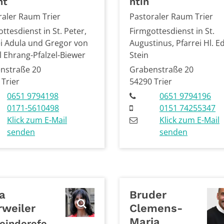
nt
ntin
raler Raum Trier
Pastoraler Raum Trier
ttesdienst in St. Peter,
Firmgottesdienst in St.
ei Adula und Gregor von
Augustinus, Pfarrei Hl. E
l Ehrang-Pfalzel-Biewer
Stein
nstraße 20
Grabenstraße 20
0
Trier
54290
Trier
0651 9794198
0651 9794196
0171-5610498
0151 74255347
Klick zum E-Mail
Klick zum E-Mail
senden
senden
a
Bruder
rweiler
Clemens-
Maria
einderefe