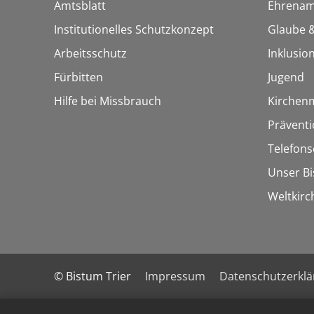
Amtsblatt
Ehrenam
Institutionelles Schutzkonzept
Glaube &
Arbeitsschutz
Inklusio
Fürbitten
Jugend
Hilfe bei Missbrauch
Kirchen
Präventi
Telefons
Unser B
Weltkirc
© Bistum Trier
Impressum
Datenschutzerkl