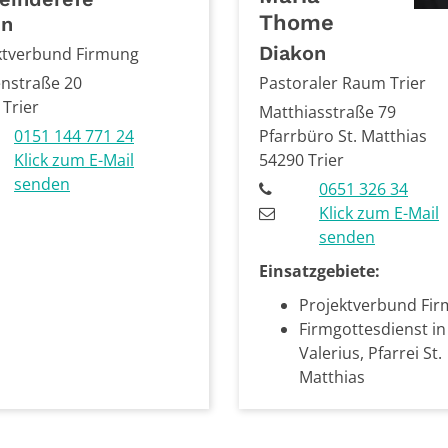
Thome
in
Diakon
ktverbund Firmung
nstraße 20
Pastoraler Raum Trier
Trier
Matthiasstraße 79
0151 144 771 24
Pfarrbüro St. Matthias
Klick zum E-Mail
54290
Trier
senden
0651 326 34
Klick zum E-Mail
senden
Einsatzgebiete:
Projektverbund Fi
Firmgottesdienst in 
Valerius, Pfarrei St.
Matthias