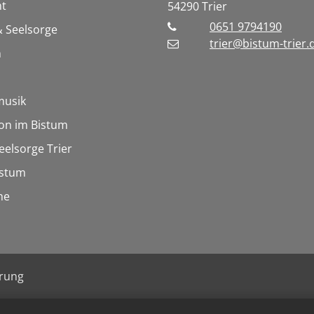
t
54290
Trier
0651 9794190
 Seelsorge
trier@bistum-trier.
n
musik
on im Bistum
eelsorge Trier
istum
he
ärung