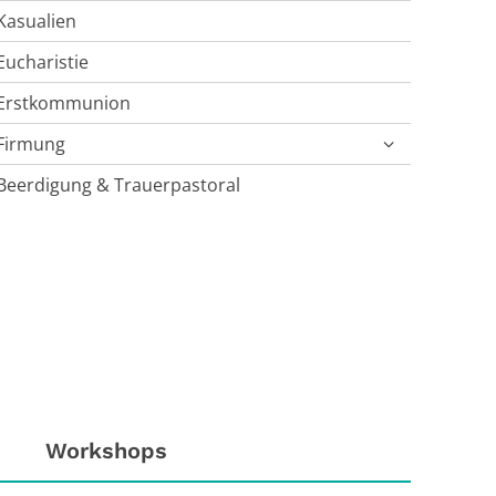
Kasualien
Eucharistie
Erstkommunion
Firmung
Beerdigung & Trauerpastoral
Workshops