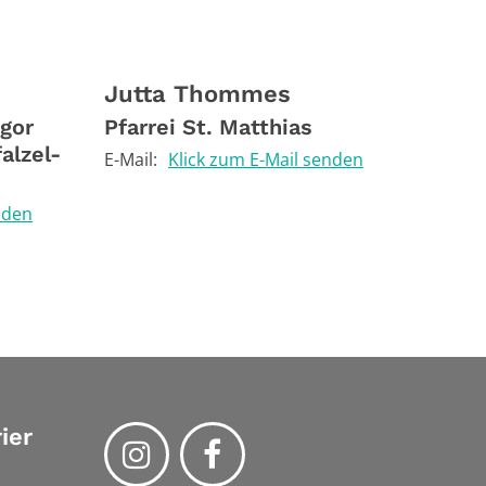
Jutta
Thommes
egor
Pfarrei St. Matthias
alzel-
E-Mail:
Klick zum E-Mail senden
nden
ier