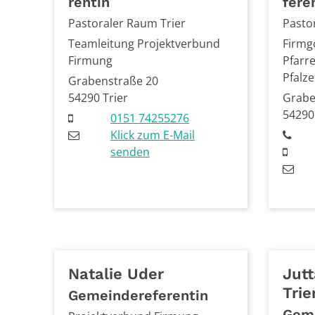
rentin
fere
Pastoraler Raum Trier
Pasto
Teamleitung Projektverbund
Firmgo
Firmung
Pfarr
Pfalze
Grabenstraße 20
54290
Trier
Grabe
5429
0151 74255276
Klick zum E-Mail
senden
Natalie
Uder
Jutt
Trie
Gemeindereferentin
Gem