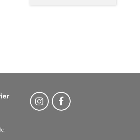
ier
de