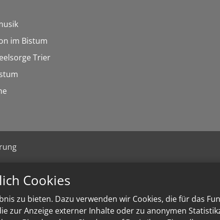
musik
on im Bistum
eelsorge Trier
istum
he
ärung
lich Cookies
nis zu bieten. Dazu verwenden wir Cookies, die für das Fu
e zur Anzeige externer Inhalte oder zu anonymen Statisti