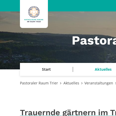
Zum Inhalt springen
Pastor
Start
Aktuelles
Pastoraler Raum Trier
Aktuelles
Veranstaltungen
Trauernde gärtnern im T