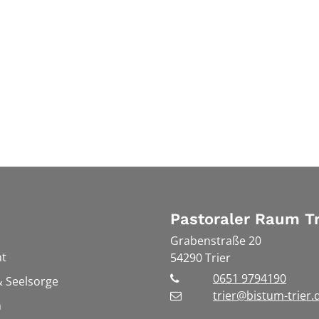
Pastoraler Raum Tr
Grabenstraße 20
t
54290
Trier
0651 9794190
 Seelsorge
trier@bistum-trier.
n