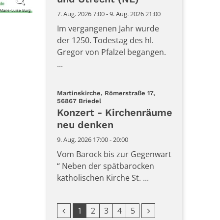
Marie-Luise Burg
7. Aug. 2026 7:00 - 9. Aug. 2026 21:00
Im vergangenen Jahr wurde
der 1250. Todestag des hl.
Gregor von Pfalzel begangen.
...
Martinskirche, Römerstraße 17,
:
56867 Briedel
Konzert - Kirchenräume
neu denken
9. Aug. 2026 17:00 - 20:00
Vom Barock bis zur Gegenwart
“ Neben der spätbarocken
katholischen Kirche St. ...
Vorherige Seite
Nächste Seite
1
2
3
4
5