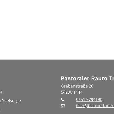
Pastoraler Raum Tr
Grabenstraße 20
t
54290
Trier
0651 9794190
 Seelsorge
trier@bistum-trier.
n