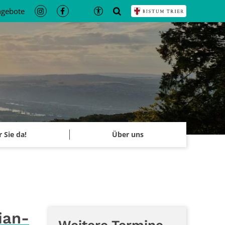
ngebote
r Sie da!
Über uns
ian-