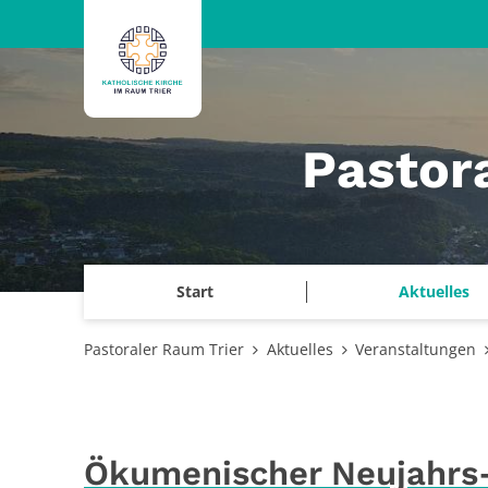
Zum Inhalt springen
Pastor
Start
Aktuelles
Pastoraler Raum Trier
Aktuelles
Veranstaltungen
Ökumenischer Neujahrs-