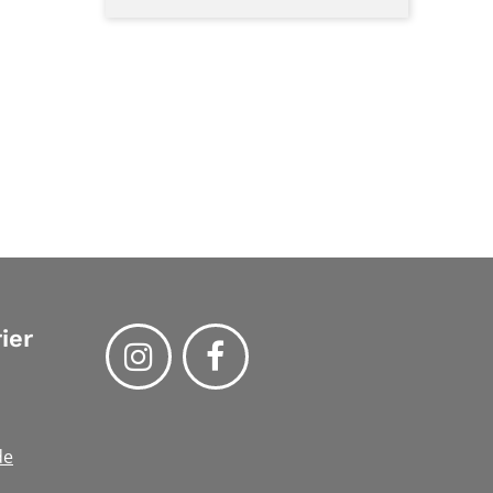
ier
de