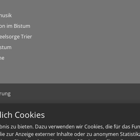
musik
on im Bistum
eelsorge Trier
istum
he
ärung
lich Cookies
nis zu bieten. Dazu verwenden wir Cookies, die für das Fu
e zur Anzeige externer Inhalte oder zu anonymen Statisti