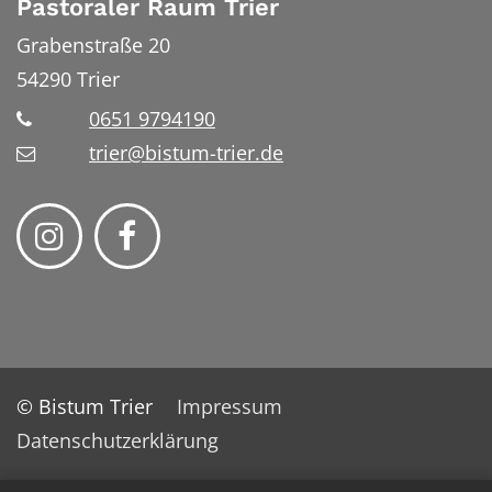
Pastoraler Raum Trier
Grabenstraße 20
54290
Trier
0651 9794190
trier@bistum-trier.de
© Bistum Trier
Impressum
Datenschutzerklärung