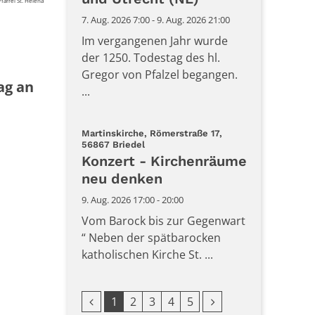
farrei St. Helena
7. Aug. 2026 7:00 - 9. Aug. 2026 21:00
Im vergangenen Jahr wurde
der 1250. Todestag des hl.
Gregor von Pfalzel begangen.
ag an
...
Martinskirche, Römerstraße 17,
:
56867 Briedel
Konzert - Kirchenräume
neu denken
9. Aug. 2026 17:00 - 20:00
Vom Barock bis zur Gegenwart
“ Neben der spätbarocken
katholischen Kirche St. ...
Vorherige Seite
Nächste Seite
1
2
3
4
5