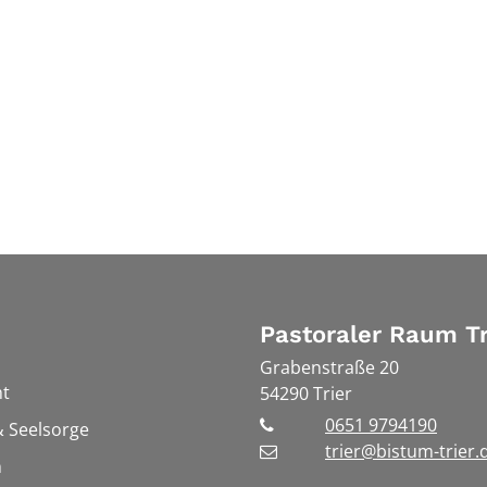
Pastoraler Raum Tr
Grabenstraße 20
t
54290
Trier
0651 9794190
 Seelsorge
trier@bistum-trier.
n