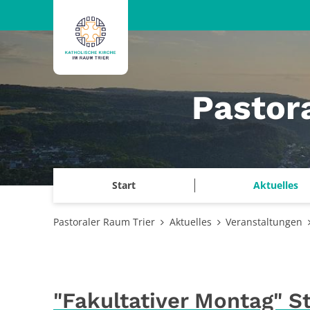
Zum Inhalt springen
Pastor
Start
Aktuelles
Pastoraler Raum Trier
Aktuelles
Veranstaltungen
"Fakultativer Montag" St