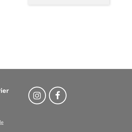
ier
de