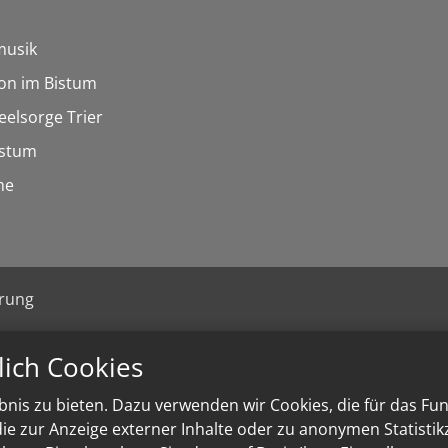
musik
on im Bistum
eelsorge Trier
istum
he
ärung
lich Cookies
nis zu bieten. Dazu verwenden wir Cookies, die für das Fu
e zur Anzeige externer Inhalte oder zu anonymen Statisti